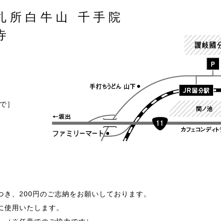
札所
白牛山 千手院
寺
まで］
つき、200円のご志納をお願いしております。
に使用いたします。