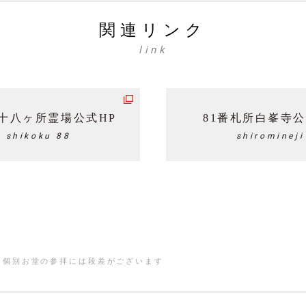
関連リンク
link
十八ヶ所霊場公式HP
81番札所白峯寺公
shikoku 88
shiromineji
＊個別お堂の参拝には段差がございます