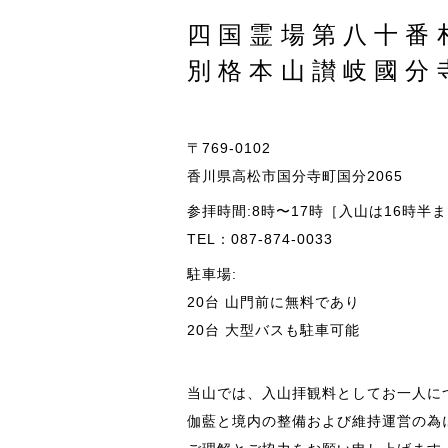
四国霊場第八十番
別格本山讃岐國分
〒769-0102
香川県高松市国分寺町国分2065
参拝時間:8時〜17時［入山は16時半
TEL：087-874-0033
駐車場:
20台 山門前に無料であり
20台 大型バスも駐車可能
当山では、入山拝観料としてお一人に
伽藍と境内の整備および維持運営の為