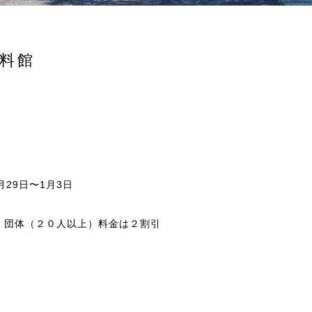
料館
月29日〜1月3日
）
団体（２０人以上）料金は２割引